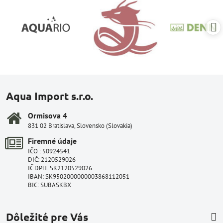
Aqua Import s.r.o.
Ormisova 4
831 02 Bratislava, Slovensko (Slovakia)
Firemné údaje
IČO : 50924541
DIČ: 2120529026
IČ DPH: SK2120529026
IBAN: SK9502000000003868112051
BIC: SUBASKBX
Dôležité pre Vás