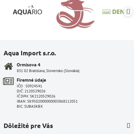
Aqua Import s.r.o.
Ormisova 4
831 02 Bratislava, Slovensko (Slovakia)
Firemné údaje
IČO : 50924541
DIČ: 2120529026
IČ DPH: SK2120529026
IBAN: SK9502000000003868112051
BIC: SUBASKBX
Dôležité pre Vás