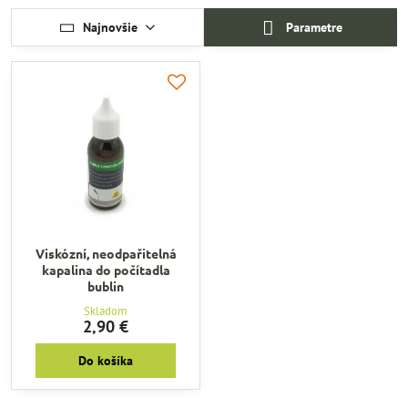
Najnovšie
Parametre
Viskózní, neodpařitelná
kapalina do počítadla
bublin
Skladom
2,90 €
Do košíka