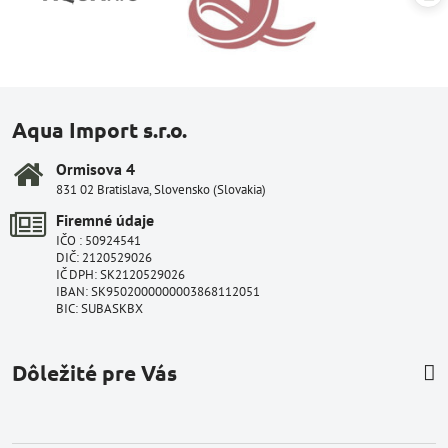
Aqua Import s.r.o.
Ormisova 4
831 02 Bratislava, Slovensko (Slovakia)
Firemné údaje
IČO : 50924541
DIČ: 2120529026
IČ DPH: SK2120529026
IBAN: SK9502000000003868112051
BIC: SUBASKBX
Dôležité pre Vás