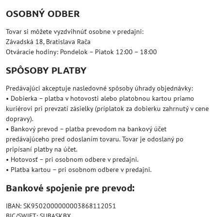
OSOBNÝ ODBER
Tovar si môžete vyzdvihnúť osobne v predajni:
Závadská 18, Bratislava Rača
Otváracie hodiny: Pondelok – Piatok 12:00 – 18:00
SPÔSOBY PLATBY
Predávajúci akceptuje nasledovné spôsoby úhrady objednávky:
• Dobierka – platba v hotovosti alebo platobnou kartou priamo
kuriérovi pri prevzatí zásielky (príplatok za dobierku zahrnutý v cene
dopravy).
• Bankový prevod – platba prevodom na bankový účet
predávajúceho pred odoslaním tovaru. Tovar je odoslaný po
pripísaní platby na účet.
• Hotovosť – pri osobnom odbere v predajni.
• Platba kartou – pri osobnom odbere v predajni.
Bankové spojenie pre prevod:
IBAN: SK9502000000003868112051
BIC/SWIFT: SUBASKBX