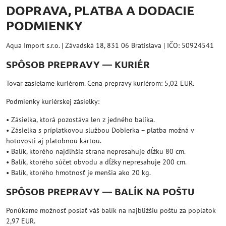
DOPRAVA, PLATBA A DODACIE
PODMIENKY
Aqua Import s.r.o. | Závadská 18, 831 06 Bratislava | IČO: 50924541
SPÔSOB PREPRAVY — KURIÉR
Tovar zasielame kuriérom. Cena prepravy kuriérom: 5,02 EUR.
Podmienky kuriérskej zásielky:
• Zásielka, ktorá pozostáva len z jedného balíka.
• Zásielka s príplatkovou službou Dobierka – platba možná v
hotovosti aj platobnou kartou.
• Balík, ktorého najdlhšia strana nepresahuje dĺžku 80 cm.
• Balík, ktorého súčet obvodu a dĺžky nepresahuje 200 cm.
• Balík, ktorého hmotnosť je menšia ako 20 kg.
SPÔSOB PREPRAVY — BALÍK NA POŠTU
Ponúkame možnosť poslať váš balík na najbližšiu poštu za poplatok
2,97 EUR.