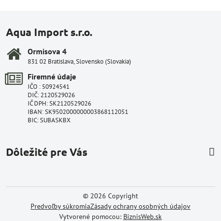
Aqua Import s.r.o.
Ormisova 4
831 02 Bratislava, Slovensko (Slovakia)
Firemné údaje
IČO : 50924541
DIČ: 2120529026
IČ DPH: SK2120529026
IBAN: SK9502000000003868112051
BIC: SUBASKBX
Dôležité pre Vás
©
2026
Copyright
Predvoľby súkromia
Zásady ochrany osobných údajov
Vytvorené pomocou:
BiznisWeb.sk