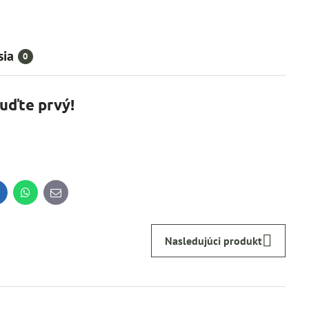
sia
0
Buďte prvý!
inkedIn
WhatsApp
E-
mail
Nasledujúci produkt