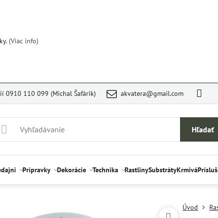
ky.
(Viac info)
rií 0910 110 099 (Michal Šafárik)
akvatera@gmail.com
Hľadať
edajni
Prípravky
Dekorácie
Technika
Rastliny
Substráty
Krmivá
Príslu
Úvod
Ra