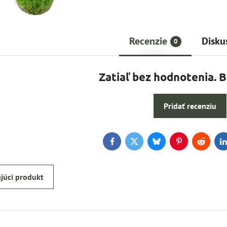
Recenzie
Disku
0
Zatiaľ bez hodnotenia. 
Pridať recenziu
Facebook
Twitter
Bluesky
Pinterest
Reddit
L
júci produkt