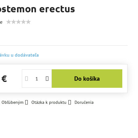
stemon erectus
ie
ávku u dodávateľa
 €
Do košíka
 k Obľúbeným
Otázka k produktu
Doručenia