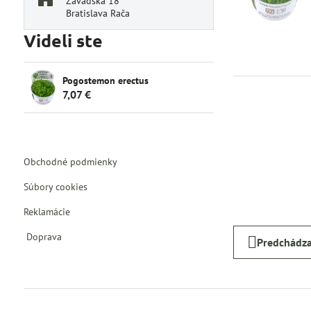
Závadská 18
Bratislava Rača
Videli ste
Pogostemon erectus
7,07 €
Obchodné podmienky
Súbory cookies
Reklamácie
Doprava
Predchádza