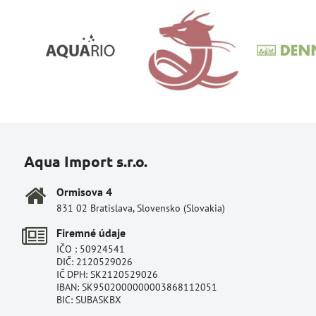
Aqua Import s.r.o.
Ormisova 4
831 02 Bratislava, Slovensko (Slovakia)
Firemné údaje
IČO : 50924541
DIČ: 2120529026
IČ DPH: SK2120529026
IBAN: SK9502000000003868112051
BIC: SUBASKBX