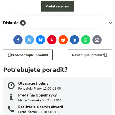
Pridať recenziu
Diskusia
0
Facebook
Twitter
Bluesky
Pinterest
Reddit
LinkedIn
WhatsApp
E-
mail
Predchádzajúci produkt
Nasledujúci produkt
Potrebujete poradiť?
Otváracie hodiny
Pondelok - Piatok 12:00 -18:00
Predajňa/Objednávky
Martin Morávek - 0902 232 066
Realizácia a servis akvarií
Michal Šafárik - 0910 110 099