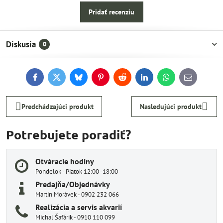
Pridať recenziu
Diskusia
0
Facebook
Twitter
Bluesky
Pinterest
Reddit
LinkedIn
WhatsApp
E-
mail
Predchádzajúci produkt
Nasledujúci produkt
Potrebujete poradiť?
Otváracie hodiny
Pondelok - Piatok 12:00 -18:00
Predajňa/Objednávky
Martin Morávek - 0902 232 066
Realizácia a servis akvarií
Michal Šafárik - 0910 110 099