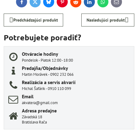
Facebook
Twitter
Bluesky
Pinterest
Reddit
LinkedIn
WhatsApp
E-
mail
Predchádzajúci produkt
Nasledujúci produkt
Potrebujete poradiť?
Otváracie hodiny
Pondelok - Piatok 12:00 -18:00
Predajňa/Objednávky
Martin Morávek - 0902 232 066
Realizácia a servis akvarií
Michal Šafárik - 0910 110 099
Email
akvatera@gmail.com
Adresa predajne
Závadská 18
Bratislava Rača