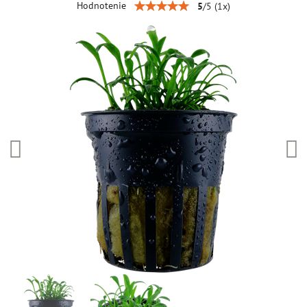
Hodnotenie
5
/
5
(
1
x)