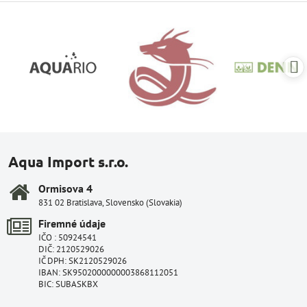
Aqua Import s.r.o.
Ormisova 4
831 02 Bratislava, Slovensko (Slovakia)
Firemné údaje
IČO : 50924541
DIČ: 2120529026
IČ DPH: SK2120529026
IBAN: SK9502000000003868112051
BIC: SUBASKBX