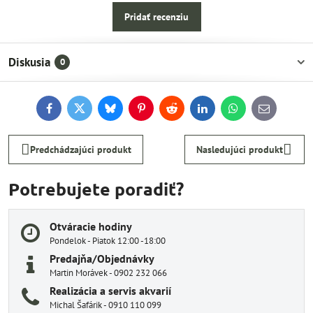
Pridať recenziu
Diskusia
0
Facebook
Twitter
Bluesky
Pinterest
Reddit
LinkedIn
WhatsApp
E-
mail
Predchádzajúci produkt
Nasledujúci produkt
Potrebujete poradiť?
Otváracie hodiny
Pondelok - Piatok 12:00 -18:00
Predajňa/Objednávky
Martin Morávek - 0902 232 066
Realizácia a servis akvarií
Michal Šafárik - 0910 110 099