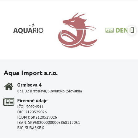
Aqua Import s.r.o.
Ormisova 4
831 02 Bratislava, Slovensko (Slovakia)
Firemné údaje
IČO : 50924541
DIČ: 2120529026
IČ DPH: SK2120529026
IBAN: SK9502000000003868112051
BIC: SUBASKBX