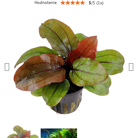
Hodnotenie
5
/
5
(
1
x)