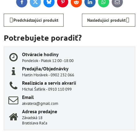
Facebook
Twitter
Bluesky
Pinterest
Reddit
LinkedIn
WhatsApp
E-
mail
Predchádzajúci produkt
Nasledujúci produkt
Potrebujete poradiť?
Otváracie hodiny
Pondelok - Piatok 12:00 -18:00
Predajňa/Objednávky
Martin Morávek - 0902 232 066
Realizácia a servis akvarií
Michal Šafárik - 0910 110 099
Email
akvatera@gmail.com
Adresa predajne
Závadská 18
Bratislava Rača