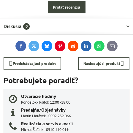
Pridať recenziu
Diskusia
0
Facebook
Twitter
Bluesky
Pinterest
Reddit
LinkedIn
WhatsApp
E-
mail
Predchádzajúci produkt
Nasledujúci produkt
Potrebujete poradiť?
Otváracie hodiny
Pondelok - Piatok 12:00 -18:00
Predajňa/Objednávky
Martin Morávek - 0902 232 066
Realizácia a servis akvarií
Michal Šafárik - 0910 110 099