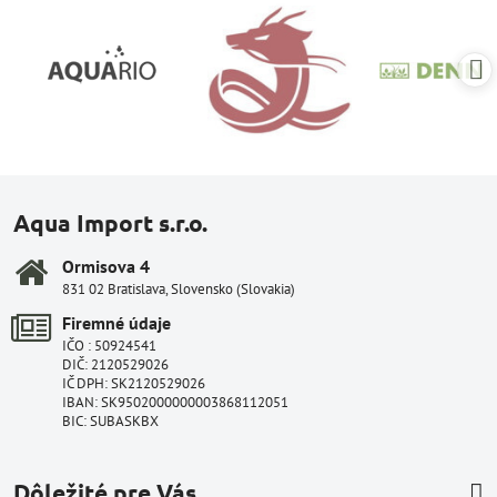
Aqua Import s.r.o.
Ormisova 4
831 02 Bratislava, Slovensko (Slovakia)
Firemné údaje
IČO : 50924541
DIČ: 2120529026
IČ DPH: SK2120529026
IBAN: SK9502000000003868112051
BIC: SUBASKBX
Dôležité pre Vás