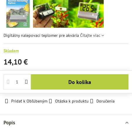
Digitálny nalepovací teplomer pre akvária
Čítajte viac
Skladom
14,10 €
Do košíka
Pridať k Obľúbeným
Otázka k produktu
Doručenia
Popis