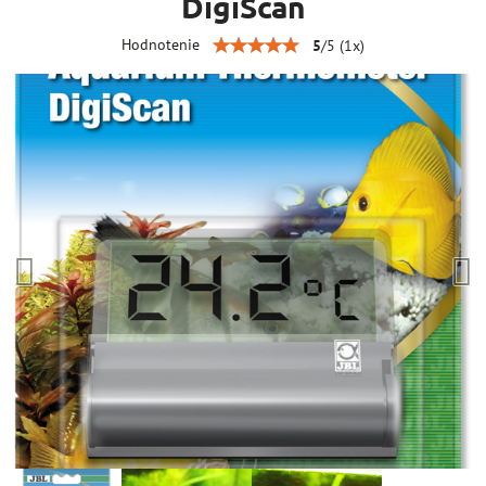
DigiScan
Hodnotenie
5
/
5
(
1
x)