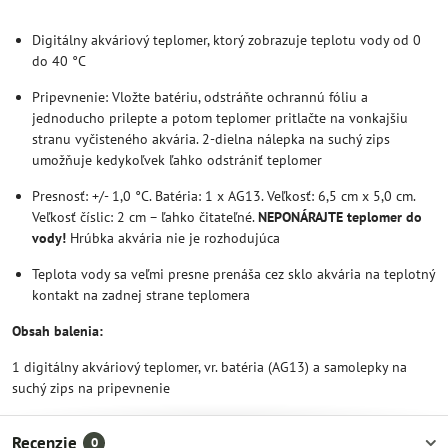
Digitálny akváriový teplomer, ktorý zobrazuje teplotu vody od 0
do 40 °C
Pripevnenie: Vložte batériu, odstráňte ochrannú fóliu a
jednoducho prilepte a potom teplomer pritlačte na vonkajšiu
stranu vyčisteného akvária. 2-dielna nálepka na suchý zips
umožňuje kedykoľvek ľahko odstrániť teplomer
Presnosť: +/- 1,0 °C. Batéria: 1 x AG13. Veľkosť: 6,5 cm x 5,0 cm.
Veľkosť číslic: 2 cm – ľahko čitateľné.
NEPONÁRAJTE teplomer do
vody!
Hrúbka akvária nie je rozhodujúca
Teplota vody sa veľmi presne prenáša cez sklo akvária na teplotný
kontakt na zadnej strane teplomera
Obsah balenia:
1 digitálny akváriový teplomer, vr. batéria (AG13) a samolepky na
suchý zips na pripevnenie
Recenzie
0