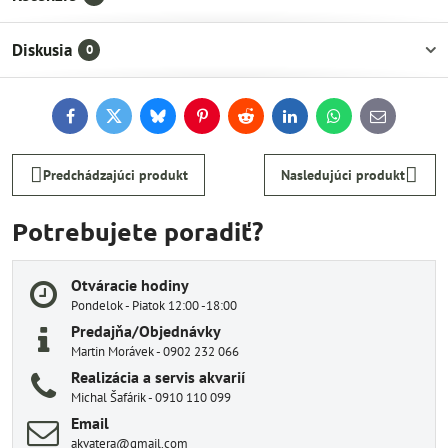
Diskusia
0
Facebook
Twitter
Bluesky
Pinterest
Reddit
LinkedIn
WhatsApp
E-
mail
Predchádzajúci produkt
Nasledujúci produkt
Potrebujete poradiť?
Otváracie hodiny
Pondelok - Piatok 12:00 -18:00
Predajňa/Objednávky
Martin Morávek - 0902 232 066
Realizácia a servis akvarií
Michal Šafárik - 0910 110 099
Email
akvatera@gmail.com