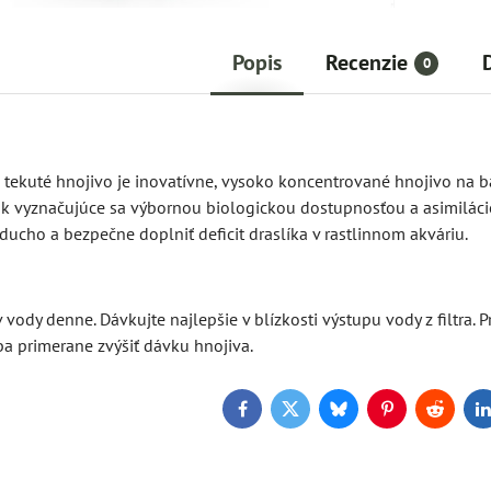
Popis
Recenzie
0
é tekuté hnojivo je inovatívne, vysoko koncentrované hnojivo na 
ok vyznačujúce sa výbornou biologickou dostupnosťou a asimiláci
ucho a bezpečne doplniť deficit draslíka v rastlinnom akváriu.
v vody denne. Dávkujte najlepšie v blízkosti výstupu vody z filtra. 
eba primerane zvýšiť dávku hnojiva.
Facebook
Twitter
Bluesky
Pinterest
Reddit
L