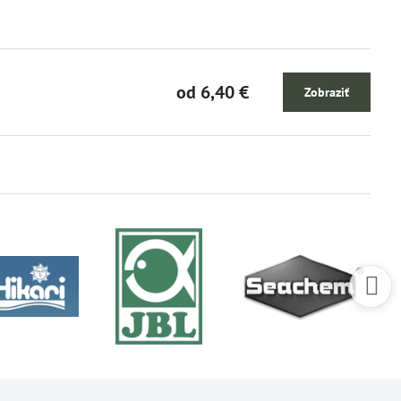
od 6,40 €
Zobraziť