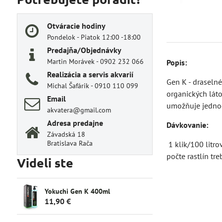
Otváracie hodiny
Pondelok - Piatok 12:00 -18:00
Predajňa/Objednávky
Martin Morávek - 0902 232 066
Popis:
Realizácia a servis akvarií
Gen K - draseln
Michal Šafárik - 0910 110 099
organických lát
Email
umožňuje jednod
akvatera@gmail.com
Adresa predajne
Dávkovanie:
Závadská 18
Bratislava Rača
1 klik/100 litro
počte rastlín tr
Videli ste
Yokuchi Gen K 400ml
11,90 €