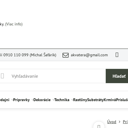
ky.
(Viac info)
rií 0910 110 099 (Michal Šafárik)
akvatera@gmail.com
Hľadať
edajni
Prípravky
Dekorácie
Technika
Rastliny
Substráty
Krmivá
Príslu
Úvod
Pr