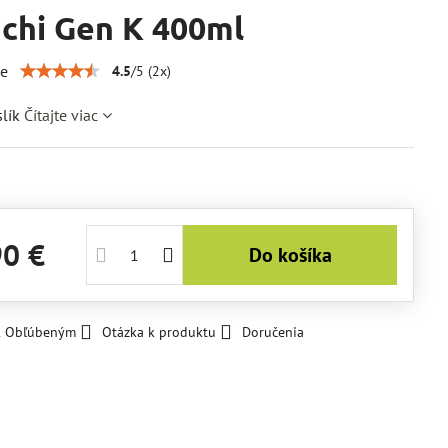
chi Gen K 400ml
ie
4.5
/
5
(
2
x)
slík
Čítajte viac
90 €
Do košíka
 k Obľúbeným
Otázka k produktu
Doručenia