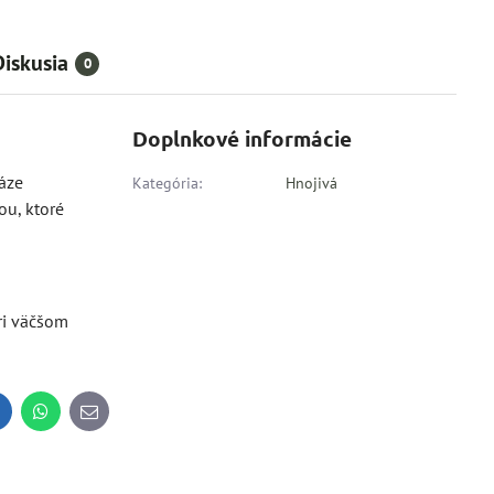
Diskusia
0
Doplnkové informácie
báze
Kategória:
Hnojivá
ou, ktoré
Pri väčšom
inkedIn
WhatsApp
E-
mail