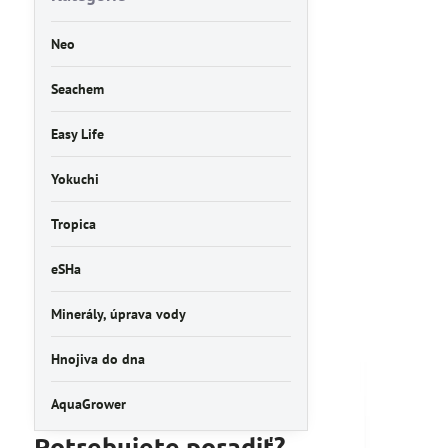
Neo
Seachem
Easy Life
Yokuchi
Tropica
eSHa
Minerály, úprava vody
Hnojiva do dna
AquaGrower
Potrebujete poradiť?