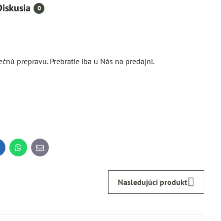
Diskusia
0
nú prepravu. Prebratie iba u Nás na predajni.
inkedIn
WhatsApp
E-
mail
Nasledujúci produkt