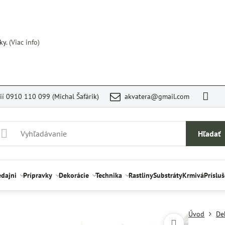
ky.
(Viac info)
rií 0910 110 099 (Michal Šafárik)
akvatera@gmail.com
Hľadať
edajni
Prípravky
Dekorácie
Technika
Rastliny
Substráty
Krmivá
Príslu
Úvod
De