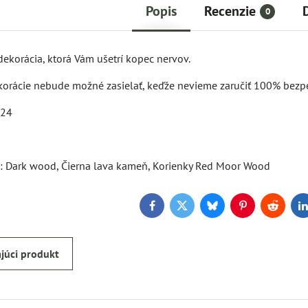
Popis
Recenzie
0
ekorácia, ktorá Vám ušetrí kopec nervov.
korácie nebude možné zasielať, keďže nevieme zaručiť 100% bezpeč
24
l
: Dark wood, Čierna lava kameň, Korienky Red Moor Wood
Facebook
Twitter
Bluesky
Pinterest
Reddit
L
júci produkt