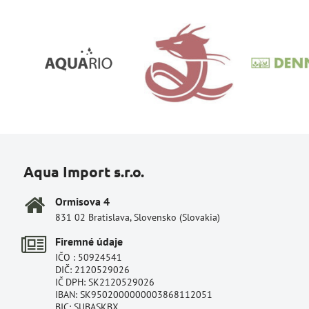
Aqua Import s.r.o.
Ormisova 4
831 02 Bratislava, Slovensko (Slovakia)
Firemné údaje
IČO : 50924541
DIČ: 2120529026
IČ DPH: SK2120529026
IBAN: SK9502000000003868112051
BIC: SUBASKBX