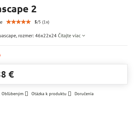
scape 2
ie
5
/
5
(
1
x)
uascape, rozmer: 46x22x24
Čítajte viac
é
88 €
 k Obľúbeným
Otázka k produktu
Doručenia