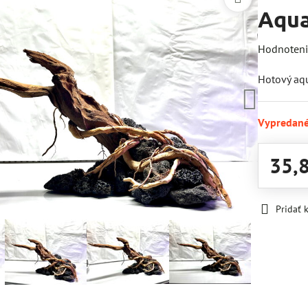
Aqua
Hodnoten
Hotový aq
Vypredan
35,
Pridať