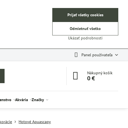
Prijať všetky cookies
Odmietnuť všetko
Ukázať podrobnosti
Panel používateľa
Nákupný košík
0 €
šenstvo
Akvária
Značky
korácie
Hotové Aquascapy