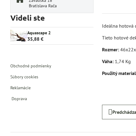
Závadská 18
Bratislava Rača
Videli ste
Ideálna hotová d
Aquascape 2
Tieto hotové de
35,88 €
Rozmer:
46x22x
Váha:
1,74 Kg
Obchodné podmienky
Použitý materia
Súbory cookies
Reklamácie
Doprava
Predchádza