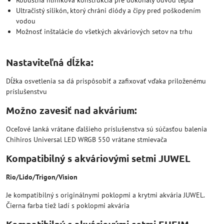
Robustná hliníková konštrukcia pre dokonalý odvod tepla
Ultračistý silikón, ktorý chráni diódy a čipy pred poškodením
vodou
Možnosť inštalácie do všetkých akváriových setov na trhu
Nastaviteľná dĺžka:
Dĺžka osvetlenia sa dá prispôsobiť a zafixovať vďaka priloženému
príslušenstvu
Možno zavesiť nad akvárium:
Oceľové lanká vrátane ďalšieho príslušenstva sú súčasťou balenia
Chihiros Universal LED WRGB 550 vrátane stmievača
Kompatibilný s akváriovými setmi JUWEL
Rio/Lido/Trigon/Vision
Je kompatibilný s originálnymi poklopmi a krytmi akvária JUWEL.
Čierna farba tiež ladí s poklopmi akvária