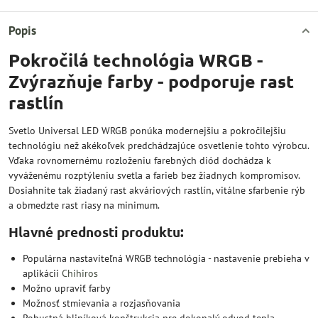
Popis
Pokročilá technológia WRGB -
Zvýrazňuje farby - podporuje rast
rastlín
Svetlo Universal LED WRGB ponúka modernejšiu a pokročilejšiu
technológiu než akékoľvek predchádzajúce osvetlenie tohto výrobcu.
Vďaka rovnomernému rozloženiu farebných diód dochádza k
vyváženému rozptýleniu svetla a farieb bez žiadnych kompromisov.
Dosiahnite tak žiadaný rast akváriových rastlín, vitálne sfarbenie rýb
a obmedzte rast riasy na minimum.
Hlavné prednosti produktu:
Populárna nastaviteľná WRGB technológia - nastavenie prebieha v
aplikácii
Chihiros
Možno upraviť farby
Možnosť stmievania a rozjasňovania