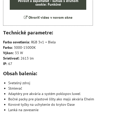
Povoliť a zapamätať - súhlas s druhom
cookie: Funkčné
Otvoriť video v novom okne
Technické parametre:
Farba osvetlenia:
RGB 3v1 + Biela
Farba:
3000-15000K
Výkon:
33 W
Svietivosť:
2613 lm
IP:
67
Obsah balenia:
Svetelný zdroj
Stmievač
Adaptéry pre akvária a systém poklopov Juwel
Bočné packy pre plastové lišty ako majú akvária Eheim
Kovové tyčky na uchytenie do krytov Oase
Lanká na zavesenie