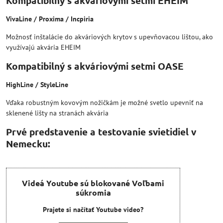
Kompatibilný s akváriovými setmi EHEIM
VivaLine / Proxima / Incpiria
Možnosť inštalácie do akváriových krytov s upevňovacou lištou, ako
využívajú akvária EHEIM
Kompatibilný s akváriovými setmi OASE
HighLine / StyleLine
Vďaka robustným kovovým nožičkám je možné svetlo upevniť na
sklenené lišty na stranách akvária
Prvé predstavenie a testovanie svietidiel v
Nemecku:
Videá Youtube sú blokované Voľbami
súkromia
Prajete si načítať Youtube video?