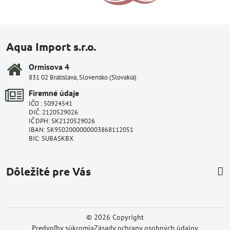
Aqua Import s.r.o.
Ormisova 4
831 02 Bratislava, Slovensko (Slovakia)
Firemné údaje
IČO : 50924541
DIČ: 2120529026
IČ DPH: SK2120529026
IBAN: SK9502000000003868112051
BIC: SUBASKBX
Dôležité pre Vás
©
2026
Copyright
Predvoľby súkromia
Zásady ochrany osobných údajov