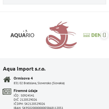
Aqua Import s.r.o.
Ormisova 4
831 02 Bratislava, Slovensko (Slovakia)
Firemné údaje
IČO : 50924541
DIČ: 2120529026
IČ DPH: SK2120529026
IBAN: SK9502000000003868112051