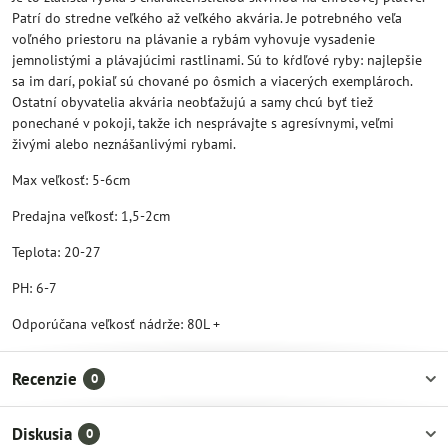
Patrí do stredne veľkého až veľkého akvária. Je potrebného veľa
voľného priestoru na plávanie a rybám vyhovuje vysadenie
jemnolistými a plávajúcimi rastlinami. Sú to kŕdľové ryby: najlepšie
sa im darí, pokiaľ sú chované po ôsmich a viacerých exemplároch.
Ostatní obyvatelia akvária neobťažujú a samy chcú byť tiež
ponechané v pokoji, takže ich nesprávajte s agresívnymi, veľmi
živými alebo neznášanlivými rybami.
Max veľkosť: 5-6cm
Predajna veľkosť: 1,5-2cm
Teplota: 20-27
PH: 6-7
Odporúčana veľkosť nádrže: 80L +
Recenzie
0
Diskusia
0