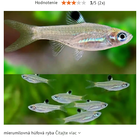
Hodnotenie
3
/
5
(
2
x)
mierumilovná húfová ryba
Čítajte viac