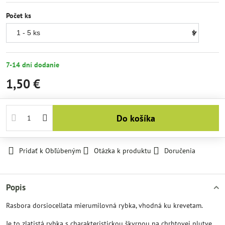
Počet ks
7-14 dní dodanie
1,50 €
Do košíka
Pridať k Obľúbeným
Otázka k produktu
Doručenia
Popis
Rasbora dorsiocellata mierumilovná rybka, vhodná ku krevetam.
Je to zlatistá rybka s charakteristickou škvrnou na chrbtovej plutve.