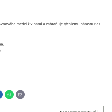
 rovnováha medzi živinami a zabraňuje rýchlemu nárastu rias.
iá.
ň
inkedIn
WhatsApp
E-
mail