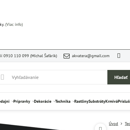
ky.
(Viac info)
rií 0910 110 099 (Michal Šafárik)
akvatera@gmail.com
Hľadať
edajni
Prípravky
Dekorácie
Technika
Rastliny
Substráty
Krmivá
Príslu
Úvod
Te