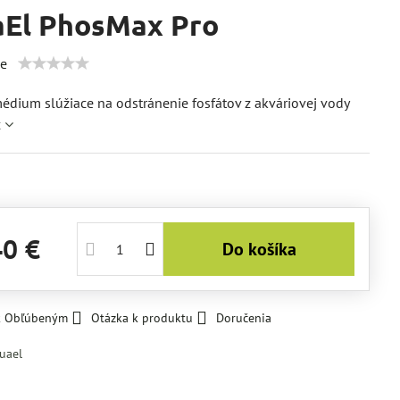
El PhosMax Pro
ie
médium slúžiace na odstránenie fosfátov z akváriovej vody
c
40 €
Do košíka
 k Obľúbeným
Otázka k produktu
Doručenia
uael