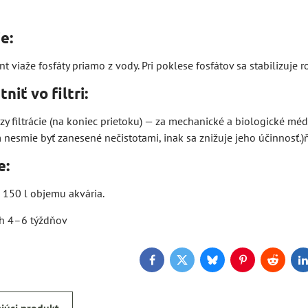
e:
t viaže fosfáty priamo z vody. Pri poklese fosfátov sa stabilizuje
iť vo filtri:
y filtrácie (na koniec prietoku) — za mechanické a biologické méd
nesmie byť zanesené nečistotami, inak sa znižuje jeho účinnosť.)
e:
 150 l objemu akvária.
h 4–6 týždňov
Facebook
Twitter
Bluesky
Pinterest
Reddit
L