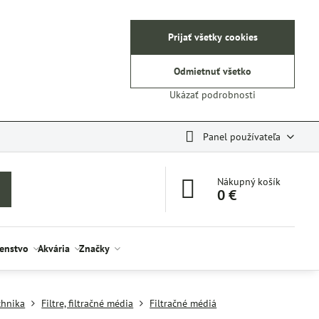
Prijať všetky cookies
Odmietnuť všetko
Ukázať podrobnosti
Panel používateľa
Nákupný košík
0 €
šenstvo
Akvária
Značky
chnika
Filtre, filtračné média
Filtračné médiá