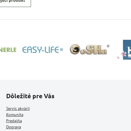
júci produkt
Dôležité pre Vás
Servis akvárií
Komunita
Predajňa
Doprava