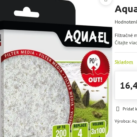
Aqua
Hodnoten
Filtračné 
Čítajte via
Skladom
16,
Pridať
Výrobca:
Aq