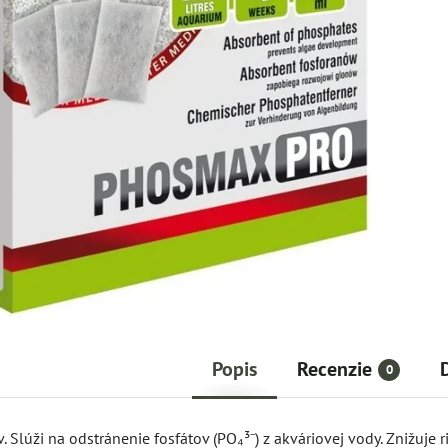
Popis
Recenzie
0
 Slúži na odstránenie fosfátov (PO₄³⁻) z akváriovej vody. Znižuje riz