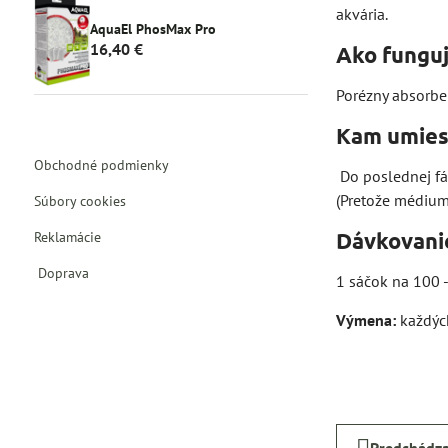
akvária.
AquaEl PhosMax Pro
16,40 €
Ako funguj
Porézny absorben
Kam umiestn
Obchodné podmienky
Do poslednej fáz
(Pretože médium 
Súbory cookies
Dávkovani
Reklamácie
Doprava
1 sáčok na 100 -
Výmena:
každýc