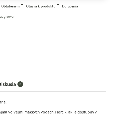
 k Obľúbeným
Otázka k produktu
Doručenia
uagrower
Diskusia
0
riá.
 najmä vo veľmi mäkkých vodách. Horčík, ak je dostupný v