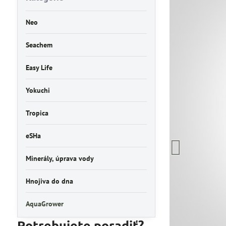
Neo
Seachem
Easy Life
Yokuchi
Tropica
eSHa
Minerály, úprava vody
Hnojiva do dna
AquaGrower
Potrebujete poradiť?