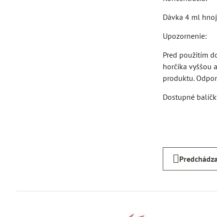
Dávka 4 ml hnoji
Upozornenie:
Pred použitím do
horčíka vyššou a
produktu. Odpor
Dostupné balíč
Predchádza