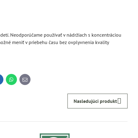
u detí. Neodporúčame používať v nádržiach s koncentráciou
možné meniť v priebehu času bez ovplyvnenia kvality
inkedIn
WhatsApp
E-
mail
Nasledujúci produkt