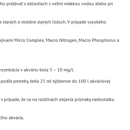
 ho pridávať v oblastiach s veľmi mäkkou vodou alebo pri
a starých a stredne starých listoch. V prípade vysokého
ojivami Micro Complex, Macro Nitrogen, Macro Phosphorus a
entrácia v akváriu bola 5 – 10 mg/l.
odľa potreby, teda 25 ml týždenne do 100 l akváriovej
 prípade, že sa na rastlinách objavia príznaky nedostatku
šho akvária.