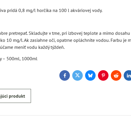
va pridá 0,8 mg/l horčíka na 100 l akváriovej vody.
bre pretrepať. Skladujte v tme, pri izbovej teplote a mimo dosah
ko 10 mg/l. Ak zasiahne oči, opatrne opláchnite vodou. Farbu je 
účame meniť vodu každý týždeň.
ky – 500ml, 1000ml
Facebook
Twitter
Bluesky
Pinterest
Reddit
L
júci produkt