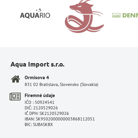
Aqua Import s.r.o.
Ormisova 4
831 02 Bratislava, Slovensko (Slovakia)
Firemné údaje
IČO : 50924541
DIČ: 2120529026
IČ DPH: SK2120529026
IBAN: SK9502000000003868112051
BIC: SUBASKBX