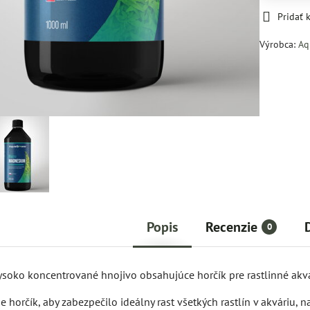
Pridať
Výrobca:
Aq
Popis
Recenzie
0
ysoko koncentrované hnojivo obsahujúce horčík pre rastlinné akvá
 horčík, aby zabezpečilo ideálny rast všetkých rastlín v akváriu,