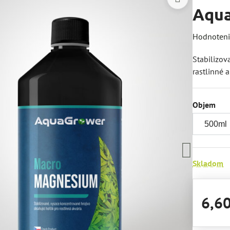
Aqu
Hodnoten
Stabilizov
rastlinné a
Objem
Skladom
6,6