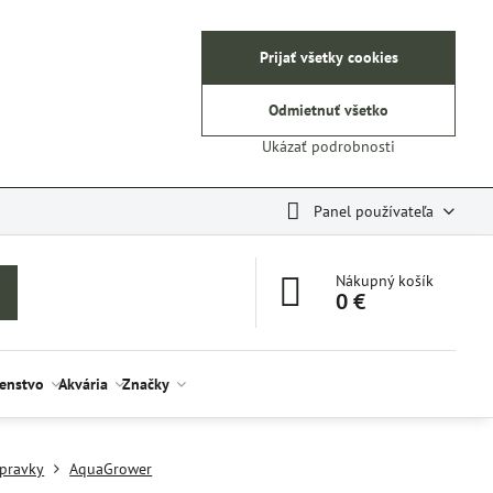
Prijať všetky cookies
Odmietnuť všetko
Ukázať podrobnosti
Panel používateľa
Nákupný košík
0 €
šenstvo
Akvária
Značky
ípravky
AquaGrower