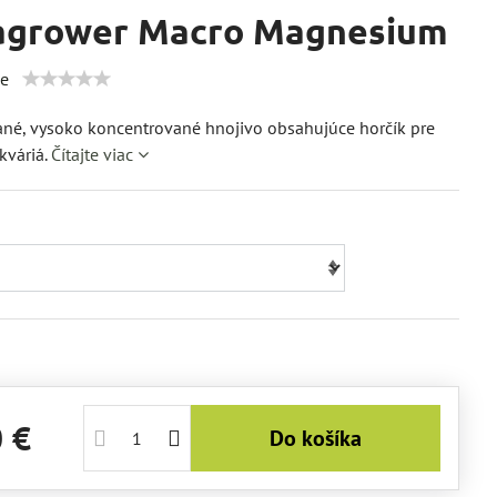
agrower Macro Magnesium
ie
ané, vysoko koncentrované hnojivo obsahujúce horčík pre
kváriá.
Čítajte viac
0 €
Do košíka