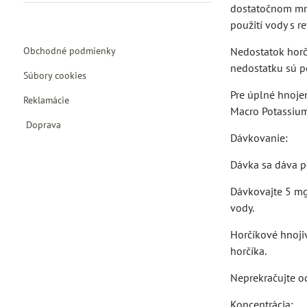
dostatočnom mno
použití vody s 
Nedostatok horčí
Obchodné podmienky
nedostatku sú po
Súbory cookies
Pre úplné hnoje
Reklamácie
Macro Potassium
Doprava
Dávkovanie:
Dávka sa dáva p
Dávkovajte 5 mg
vody.
Horčíkové hnojiv
horčíka.
Neprekračujte o
Koncentrácia: