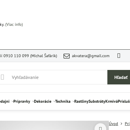
ky.
(Viac info)
rií 0910 110 099 (Michal Šafárik)
akvatera@gmail.com
Hľadať
edajni
Prípravky
Dekorácie
Technika
Rastliny
Substráty
Krmivá
Príslu
Úvod
Pr