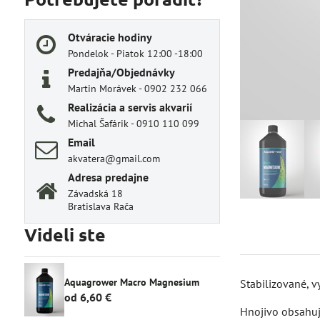
Otváracie hodiny
Pondelok - Piatok 12:00 -18:00
Predajňa/Objednávky
Martin Morávek - 0902 232 066
Realizácia a servis akvarií
Michal Šafárik - 0910 110 099
Email
akvatera@gmail.com
Adresa predajne
Závadská 18
Bratislava Rača
Videli ste
Aquagrower Macro Magnesium
Stabilizované, v
od 6,60 €
Hnojivo obsahuje