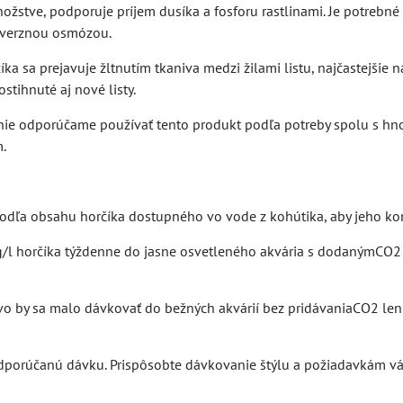
žstve, podporuje príjem dusíka a fosforu rastlinami. Je potrebné
reverznou osmózou.
ka sa prejavuje žltnutím tkaniva medzi žilami listu, najčastejšie n
stihnuté aj nové listy.
nie odporúčame používať tento produkt podľa potreby spolu s hn
.
odľa obsahu horčíka dostupného vo vode z kohútika, aby jeho konc
/l horčíka týždenne do jasne osvetleného akvária s dodanýmCO2 p
o by sa malo dávkovať do bežných akvárií bez pridávaniaCO2 len v
dporúčanú dávku. Prispôsobte dávkovanie štýlu a požiadavkám vá