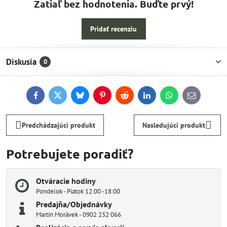
Zatiaľ bez hodnotenia. Buďte prvý!
Pridať recenziu
Diskusia
0
Facebook
Twitter
Bluesky
Pinterest
Reddit
LinkedIn
WhatsApp
E-
mail
Predchádzajúci produkt
Nasledujúci produkt
Potrebujete poradiť?
Otváracie hodiny
Pondelok - Piatok 12:00 -18:00
Predajňa/Objednávky
Martin Morávek - 0902 232 066