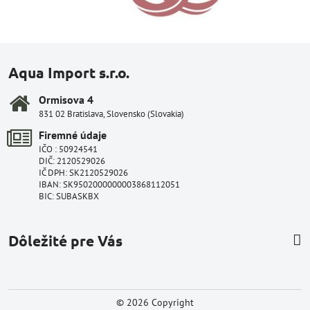
Aqua Import s.r.o.
Ormisova 4
831 02 Bratislava, Slovensko (Slovakia)
Firemné údaje
IČO : 50924541
DIČ: 2120529026
IČ DPH: SK2120529026
IBAN: SK9502000000003868112051
BIC: SUBASKBX
Dôležité pre Vás
©
2026
Copyright