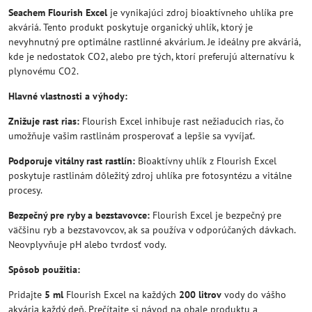
Seachem Flourish Excel
je vynikajúci zdroj bioaktívneho uhlíka pre
akváriá. Tento produkt poskytuje organický uhlík, ktorý je
nevyhnutný pre optimálne rastlinné akvárium. Je ideálny pre akváriá,
kde je nedostatok CO2, alebo pre tých, ktorí preferujú alternatívu k
plynovému CO2.
Hlavné vlastnosti a výhody:
Znižuje rast rias:
Flourish Excel inhibuje rast nežiaducich rias, čo
umožňuje vašim rastlinám prosperovať a lepšie sa vyvíjať.
Podporuje vitálny rast rastlín:
Bioaktívny uhlík z Flourish Excel
poskytuje rastlinám dôležitý zdroj uhlíka pre fotosyntézu a vitálne
procesy.
Bezpečný pre ryby a bezstavovce:
Flourish Excel je bezpečný pre
väčšinu ryb a bezstavovcov, ak sa používa v odporúčaných dávkach.
Neovplyvňuje pH alebo tvrdosť vody.
Spôsob použitia:
Pridajte
5 ml
Flourish Excel na každých
200 litrov
vody do vášho
akvária každý deň. Prečítajte si návod na obale produktu a