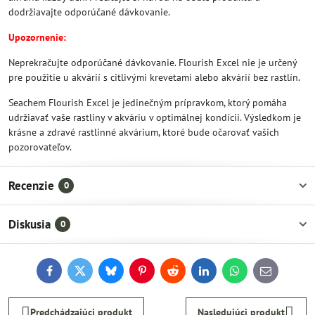
dodržiavajte odporúčané dávkovanie.
Upozornenie:
Neprekračujte odporúčané dávkovanie. Flourish Excel nie je určený
pre použitie u akvárií s citlivými krevetami alebo akvárií bez rastlín.
Seachem Flourish Excel je jedinečným prípravkom, ktorý pomáha
udržiavať vaše rastliny v akváriu v optimálnej kondícii. Výsledkom je
krásne a zdravé rastlinné akvárium, ktoré bude očarovať vašich
pozorovateľov.
Recenzie
0
Diskusia
0
Facebook
Twitter
Bluesky
Pinterest
Reddit
LinkedIn
WhatsApp
E-
mail
Predchádzajúci produkt
Nasledujúci produkt