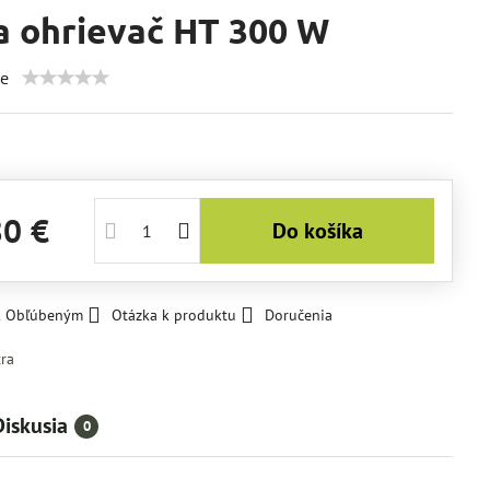
a ohrievač HT 300 W
ie
80 €
Do košíka
 k Obľúbeným
Otázka k produktu
Doručenia
tra
Diskusia
0