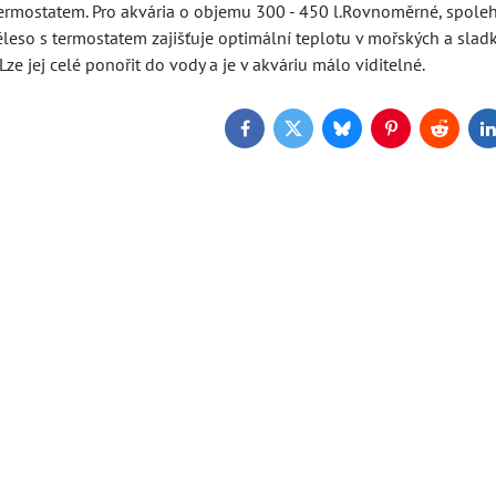
termostatem. Pro akvária o objemu 300 - 450 l.Rovnoměrné, spoleh
ěleso s termostatem zajišťuje optimální teplotu v mořských a sladk
Lze jej celé ponořit do vody a je v akváriu málo viditelné.
Facebook
Twitter
Bluesky
Pinterest
Reddit
L