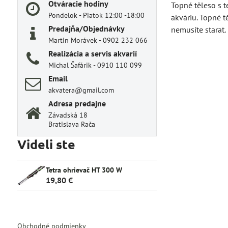
Otváracie hodiny
Topné těleso s 
Pondelok - Piatok 12:00 -18:00
akváriu. Topné t
Predajňa/Objednávky
nemusíte starat. 
Martin Morávek - 0902 232 066
Realizácia a servis akvarií
Michal Šafárik - 0910 110 099
Email
akvatera@gmail.com
Adresa predajne
Závadská 18
Bratislava Rača
Videli ste
Tetra ohrievač HT 300 W
19,80 €
Obchodné podmienky