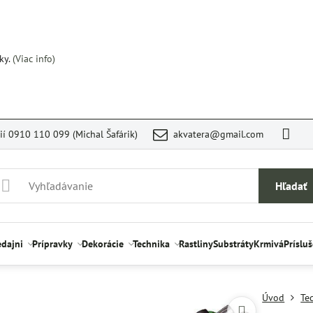
ky.
(Viac info)
rií 0910 110 099 (Michal Šafárik)
akvatera@gmail.com
Hľadať
edajni
Prípravky
Dekorácie
Technika
Rastliny
Substráty
Krmivá
Príslu
Úvod
Te