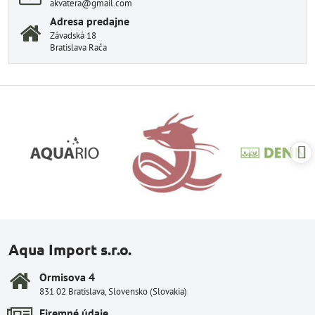
akvatera@gmail.com
Adresa predajne
Závadská 18
Bratislava Rača
Aqua Import s.r.o.
Ormisova 4
831 02 Bratislava, Slovensko (Slovakia)
Firemné údaje