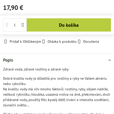
17,90 €
Do košíka
Pridať k Obľúbeným
Otázka k produktu
Doručenia
Popis
Zdravá voda, zdravé rostliny a zdravé ryby
Dobrá kvalita vody je důležitá pro rostliny a ryby ve Vašem akváriu
nebo rybníčku.
Na kvalitu vody má vliv mnoho faktorů: rostliny, ryby, objem nádrže,
velikost rybníčku, hloubka, usazená vrstva na dně, překrmování, druh
přidávané vody, použitý filtr, kyselý déšť, trvání a intenzita osvětlení,
sluneční světlo...