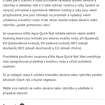
Zřídka jde o stabilní a zcela přirozeně vyvážený systém. Akvária a
rybníčky si zakládají lidé a ti také vybírají rostliny a ryby. Systém se
nevyvíjí přirozeně a spontánně. Některé rostliny a ryby jsou velmi
přizpůsobivé, jiné jsou citlivější na prostředí a vyžadují velmi
ustálenou a kvalitní vodu. A tak občas musíte svému akváriu nebo
rybníčku „podat pomocnou ruku".
Se soupravou eSHa Aqua-Quick-Test můžete jedním rázem změřit
hodnoty, které jsou kritické pro dobrou kvalitu vody: pH (kyselost),
KH (karbonátová tvrdost), GH (celková tvrdost), NO2 (obsah
dusitanů), NO3 (obsah dusičnanů) a Cl2 (obsah chlóru).
Pravidelné používání soupravy eSHa Aqua-Quick-Test Vám umožňuje
včas zaregistrovat problémy s kvalitou vody a učinit potřebná
opatření.
To je nejlepší cesta k udržení krásného akvária nebo rybníčku plného
zdravých čilých ryb a bujné vegetace.
Mějte více radosti ze svého akvária nebo rybníčku a ušetřete si
případné starosti.