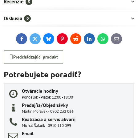
Recenzie
0
Diskusia
0
Facebook
Twitter
Bluesky
Pinterest
Reddit
LinkedIn
WhatsApp
E-
mail
Predchádzajúci produkt
Potrebujete poradiť?
Otváracie hodiny
Pondelok - Piatok 12:00 -18:00
Predajňa/Objednávky
Martin Morávek - 0902 232 066
Realizácia a servis akvarií
Michal Šafárik - 0910 110 099
Email