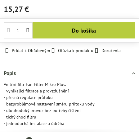
15,27 €
Do košíka
Pridať k Obľúbeným
Otázka k produktu
Doručenia
Popis
Vnitřní filtr Fan Filter Mikro Plus.
- vynikající filtrace a provzdušnění
- přesná regulace průtoku
- bezproblémové nastavení směru průtoku vody
- dlouhodobý provoz bez potřeby čištění
- tichý chod filtru
- jednoduchá instalace a údržba