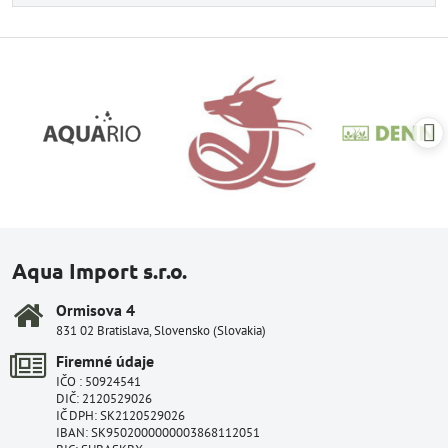
Aqua Import s.r.o.
Ormisova 4
831 02 Bratislava, Slovensko (Slovakia)
Firemné údaje
IČO : 50924541
DIČ: 2120529026
IČ DPH: SK2120529026
IBAN: SK9502000000003868112051