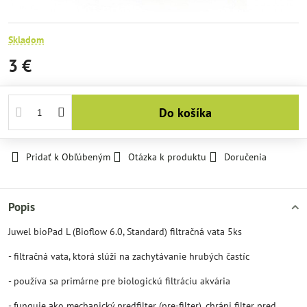
Skladom
3 €
Do košíka
Pridať k Obľúbeným
Otázka k produktu
Doručenia
Popis
Juwel bioPad L (Bioflow 6.0, Standard) filtračná vata 5ks
- filtračná vata, ktorá slúži na zachytávanie hrubých častíc
- používa sa primárne pre biologickú filtráciu akvária
- funguje ako mechanický predfilter (pre-filter), chráni filter pred