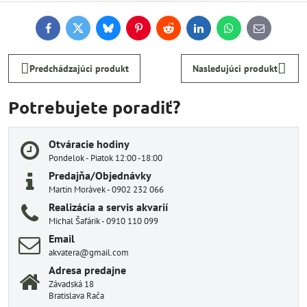
Facebook
Twitter
Bluesky
Pinterest
Reddit
LinkedIn
WhatsApp
E-
mail
Predchádzajúci produkt
Nasledujúci produkt
Potrebujete poradiť?
Otváracie hodiny
Pondelok - Piatok 12:00 -18:00
Predajňa/Objednávky
Martin Morávek - 0902 232 066
Realizácia a servis akvarií
Michal Šafárik - 0910 110 099
Email
akvatera@gmail.com
Adresa predajne
Závadská 18
Bratislava Rača