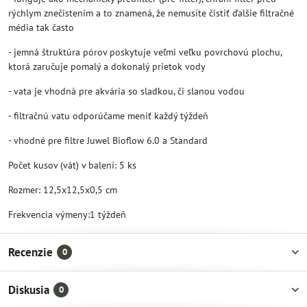
rýchlym znečistením a to znamená, že nemusíte čistiť ďalšie filtračné
média tak často
- jemná štruktúra pórov poskytuje veľmi veľku povrchovú plochu,
ktorá zaručuje pomalý a dokonalý prietok vody
- vata je vhodná pre akvária so sladkou, či slanou vodou
- filtračnú vatu odporúčame meniť každý týždeň
- vhodné pre filtre Juwel Bioflow 6.0 a Standard
Počet kusov (vát) v balení: 5 ks
Rozmer: 12,5x12,5x0,5 cm
Frekvencia výmeny:1 týždeň
Recenzie
0
Diskusia
0