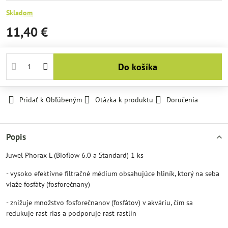
Skladom
11,40 €
Do košíka
Pridať k Obľúbeným
Otázka k produktu
Doručenia
Popis
Juwel Phorax L (Bioflow 6.0 a Standard) 1 ks
- vysoko efektívne filtračné médium obsahujúce hliník, ktorý na seba
viaže fosfáty (fosforečnany)
- znižuje množstvo fosforečnanov (fosfátov) v akváriu, čím sa
redukuje rast rias a podporuje rast rastlín