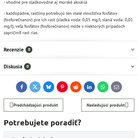
- vhodné pre sladkovodné aj morské akváriá
- každopádne, rastliny potrebujú len malé množstva fosfátov
(fosforečnanov) pre ich rast (sladká voda: 0,05 mg/l, slaná voda: 0,01
mg/l), veľa fosfátov (fosforečnanov) môže v niektorých prípadoch
zapríčiniť rast rias
Recenzie
0
Diskusia
0
Facebook
Twitter
Bluesky
Pinterest
Reddit
LinkedIn
WhatsApp
E-
mail
Predchádzajúci produkt
Nasledujúci produkt
Potrebujete poradiť?