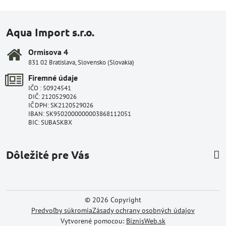
Aqua Import s.r.o.
Ormisova 4
831 02 Bratislava, Slovensko (Slovakia)
Firemné údaje
IČO : 50924541
DIČ: 2120529026
IČ DPH: SK2120529026
IBAN: SK9502000000003868112051
BIC: SUBASKBX
Dôležité pre Vás
©
2026
Copyright
Predvoľby súkromia
Zásady ochrany osobných údajov
Vytvorené pomocou:
BiznisWeb.sk