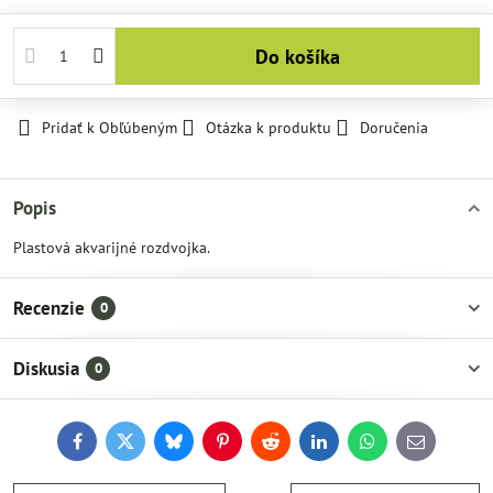
Do košíka
Pridať k Obľúbeným
Otázka k produktu
Doručenia
Popis
Plastová akvarijné rozdvojka.
Recenzie
0
Diskusia
0
Facebook
Twitter
Bluesky
Pinterest
Reddit
LinkedIn
WhatsApp
E-
mail