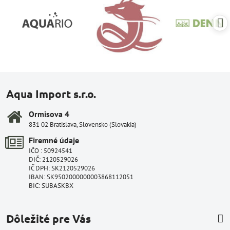
Aqua Import s.r.o.
Ormisova 4
831 02 Bratislava, Slovensko (Slovakia)
Firemné údaje
IČO : 50924541
DIČ: 2120529026
IČ DPH: SK2120529026
IBAN: SK9502000000003868112051
BIC: SUBASKBX
Dôležité pre Vás