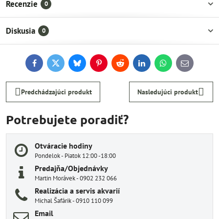
Recenzie
0
Diskusia
0
Facebook
Twitter
Bluesky
Pinterest
Reddit
LinkedIn
WhatsApp
E-
mail
Predchádzajúci produkt
Nasledujúci produkt
Potrebujete poradiť?
Otváracie hodiny
Pondelok - Piatok 12:00 -18:00
Predajňa/Objednávky
Martin Morávek - 0902 232 066
Realizácia a servis akvarií
Michal Šafárik - 0910 110 099
Email