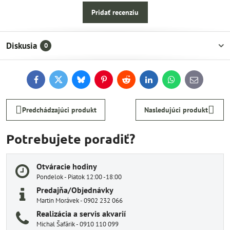
Pridať recenziu
Diskusia
0
Facebook
Twitter
Bluesky
Pinterest
Reddit
LinkedIn
WhatsApp
E-
mail
Predchádzajúci produkt
Nasledujúci produkt
Potrebujete poradiť?
Otváracie hodiny
Pondelok - Piatok 12:00 -18:00
Predajňa/Objednávky
Martin Morávek - 0902 232 066
Realizácia a servis akvarií
Michal Šafárik - 0910 110 099