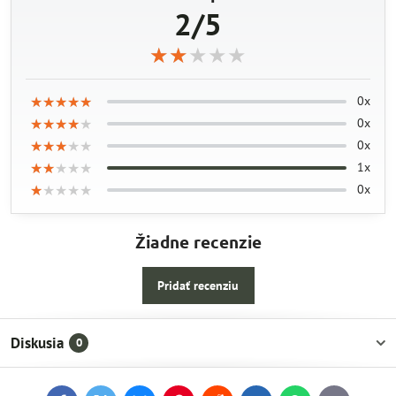
2/5
★★★★★
★★★★★
★★★★★
★★★★★
★★★★★
★★★★★
0x
★★★★★
★★★★★
★★★★★
0x
★★★★★
★★★★★
★★★★★
0x
★★★★★
★★★★★
★★★★★
1x
★★★★★
★★★★★
★★★★★
0x
Žiadne recenzie
Pridať recenziu
Diskusia
0