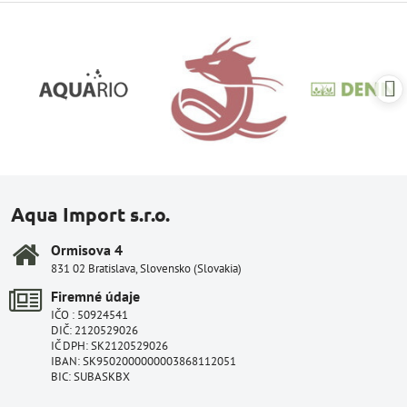
Aqua Import s.r.o.
Ormisova 4
831 02 Bratislava, Slovensko (Slovakia)
Firemné údaje
IČO : 50924541
DIČ: 2120529026
IČ DPH: SK2120529026
IBAN: SK9502000000003868112051
BIC: SUBASKBX