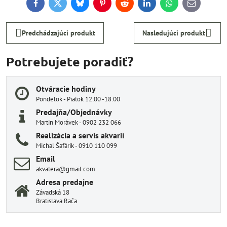
Facebook
Twitter
Bluesky
Pinterest
Reddit
LinkedIn
WhatsApp
E-
mail
Predchádzajúci produkt
Nasledujúci produkt
Potrebujete poradiť?
Otváracie hodiny
Pondelok - Piatok 12:00 -18:00
Predajňa/Objednávky
Martin Morávek - 0902 232 066
Realizácia a servis akvarií
Michal Šafárik - 0910 110 099
Email
akvatera@gmail.com
Adresa predajne
Závadská 18
Bratislava Rača