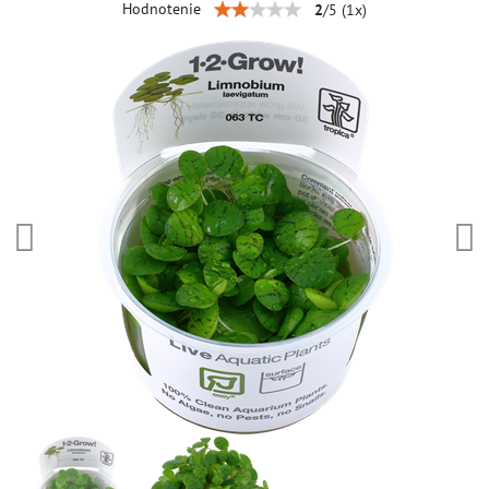
Hodnotenie
2
/
5
(
1
x)