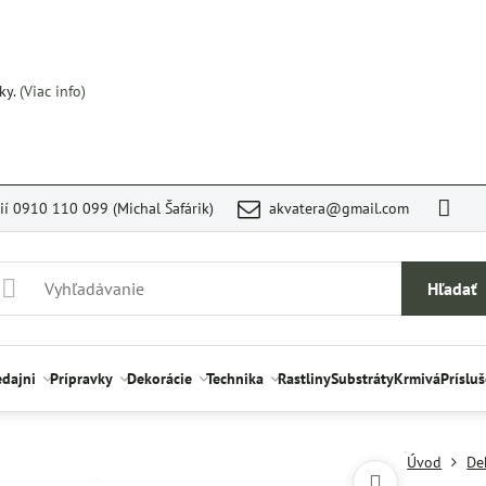
ky.
(Viac info)
rií 0910 110 099 (Michal Šafárik)
akvatera@gmail.com
Hľadať
edajni
Prípravky
Dekorácie
Technika
Rastliny
Substráty
Krmivá
Príslu
Úvod
De