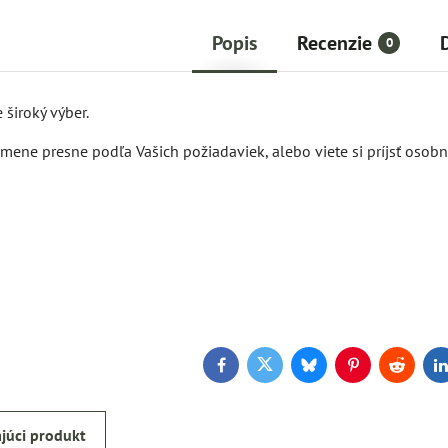
Popis
Recenzie
0
 široký výber.
ene presne podľa Vašich požiadaviek, alebo viete si príjsť osobn
Facebook
Twitter
Bluesky
Pinterest
Reddit
L
júci produkt