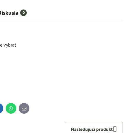
Diskusia
0
e vybrať
inkedIn
WhatsApp
E-
mail
Nasledujúci produkt