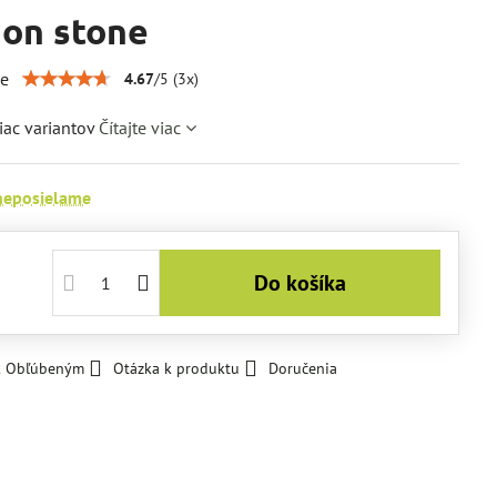
on stone
ie
4.67
/
5
(
3
x)
iac variantov
Čítajte viac
neposielame
Do košíka
 k Obľúbeným
Otázka k produktu
Doručenia