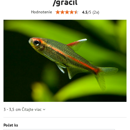
/gracil
Hodnotenie
4.5
/
5
(
2
x)
3 - 3,5 cm
Čítajte viac
Počet ks