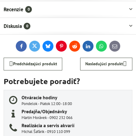
Recenzie
0
Diskusia
0
Facebook
Twitter
Bluesky
Pinterest
Reddit
LinkedIn
WhatsApp
E-
mail
Predchádzajúci produkt
Nasledujúci produkt
Potrebujete poradiť?
Otváracie hodiny
Pondelok - Piatok 12:00 -18:00
Predajňa/Objednávky
Martin Morávek - 0902 232 066
Realizácia a servis akvarií
Michal Šafárik - 0910 110 099