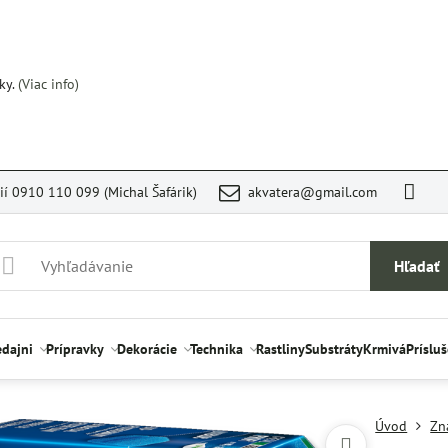
ky.
(Viac info)
rií 0910 110 099 (Michal Šafárik)
akvatera@gmail.com
Hľadať
edajni
Prípravky
Dekorácie
Technika
Rastliny
Substráty
Krmivá
Príslu
Úvod
Zn