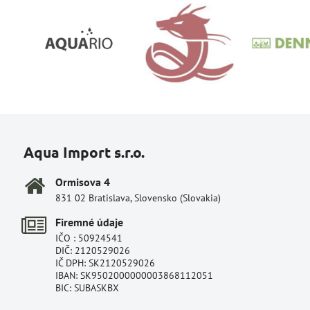
Aqua Import s.r.o.
Ormisova 4
831 02 Bratislava, Slovensko (Slovakia)
Firemné údaje
IČO : 50924541
DIČ: 2120529026
IČ DPH: SK2120529026
IBAN: SK9502000000003868112051
BIC: SUBASKBX