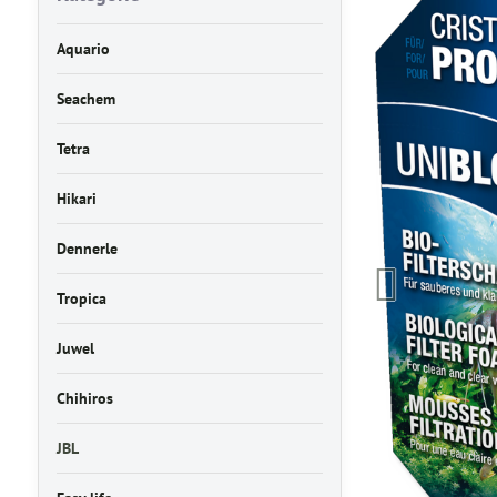
Aquario
Seachem
Tetra
Hikari
Dennerle
Tropica
Juwel
Chihiros
JBL