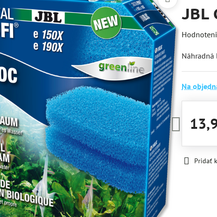
JBL 
Hodnoten
Náhradná b
Na objedn
13,
Pridať