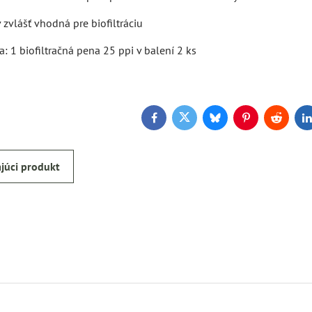
 zvlášť vhodná pre biofiltráciu
: 1 biofiltračná pena 25 ppi v balení 2 ks
Facebook
Twitter
Bluesky
Pinterest
Reddit
L
júci produkt