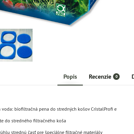
Popis
Recenzie
0
á voda: biofiltračná pena do stredných košov CristalProfi e
žte do stredného filtračného koša
úhlu strednú časť pre špeciálne filtračné materiály