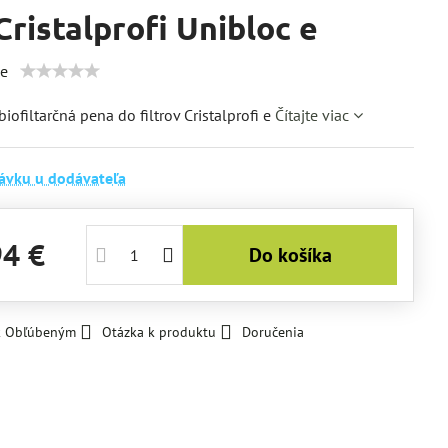
Cristalprofi Unibloc e
ie
iofiltarčná pena do filtrov Cristalprofi e
Čítajte viac
ávku u dodávateľa
94 €
Do košíka
 k Obľúbeným
Otázka k produktu
Doručenia