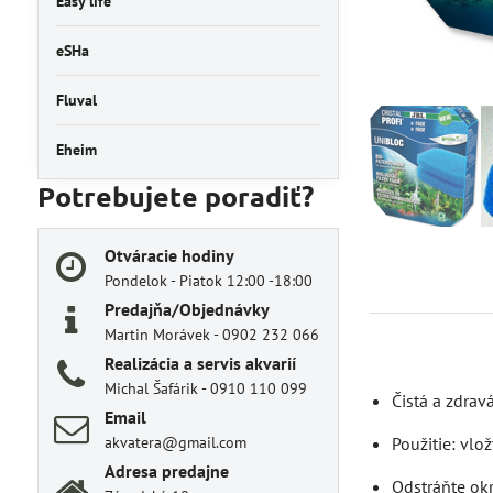
Easy life
eSHa
Fluval
Eheim
Potrebujete poradiť?
Otváracie hodiny
Pondelok - Piatok 12:00 -18:00
Predajňa/Objednávky
Martin Morávek - 0902 232 066
Realizácia a servis akvarií
Michal Šafárik - 0910 110 099
Čistá a zdrav
Email
Použitie: vlo
akvatera@gmail.com
Adresa predajne
Odstráňte okr