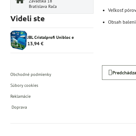
Závadská 18
Bratislava Rača
Veľkosť pórov
Videli ste
Obsah balenia
JBL Cristalprofi Unibloc e
13,94 €
Predchádza
Obchodné podmienky
Súbory cookies
Reklamácie
Doprava