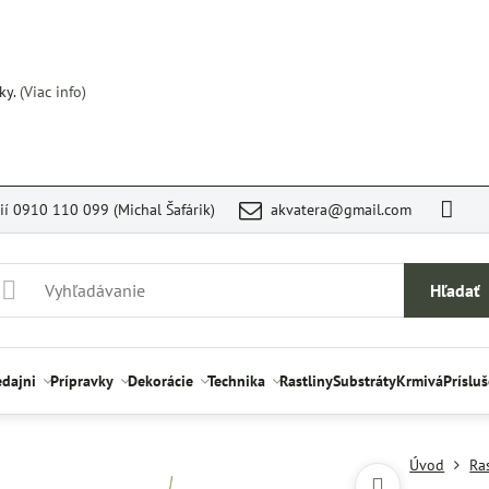
ky.
(Viac info)
rií 0910 110 099 (Michal Šafárik)
akvatera@gmail.com
Hľadať
edajni
Prípravky
Dekorácie
Technika
Rastliny
Substráty
Krmivá
Príslu
Úvod
Ra