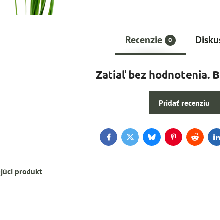
Recenzie
Disku
0
Zatiaľ bez hodnotenia. 
Pridať recenziu
Facebook
Twitter
Bluesky
Pinterest
Reddit
L
júci produkt