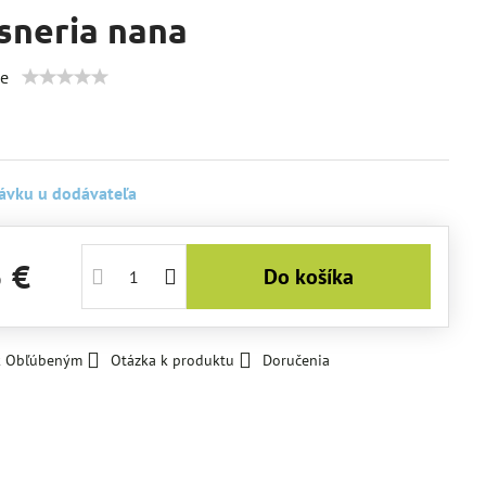
isneria nana
ie
ávku u dodávateľa
5 €
Do košíka
 k Obľúbeným
Otázka k produktu
Doručenia