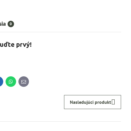
sia
0
Buďte prvý!
inkedIn
WhatsApp
E-
mail
Nasledujúci produkt