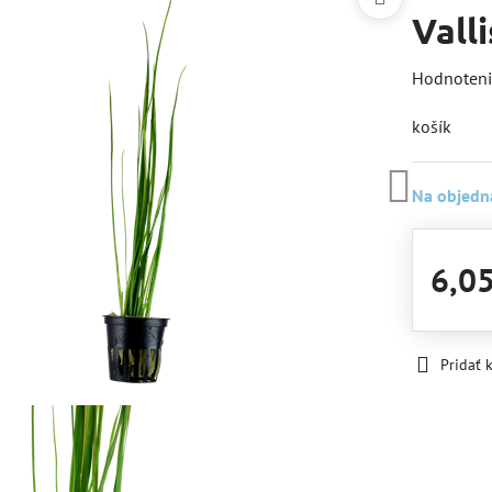
Vall
Hodnoten
košík
Na objedn
6,0
Pridať