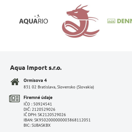
Aqua Import s.r.o.
Ormisova 4
831 02 Bratislava, Slovensko (Slovakia)
Firemné údaje
IČO : 50924541
DIČ: 2120529026
IČ DPH: SK2120529026
IBAN: SK9502000000003868112051
BIC: SUBASKBX