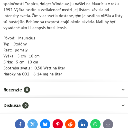
spoločnosti Tropica, Holger Windeløv, ju našiel na Mauríciu v roku
1992. Výška rastlín a vzdialenosť medzi jej listami závisia od
intenzity svetla. Čím viac svetla dostane, tým je rastlina nižšia a listy
sú hustejšie. Behúne sa rozprestierajú okolo akvária. Mali by byť
vysadené ako Lilaeopsis brasiliensis.
Pôvod: - Maurícius
Typ: - Stolóny
Rast: - pomalý
Výška: - 5 cm - 10 cm
Šírka: - 5 cm - 10 cm
Spotreba svetla: - 0,50 Watt na liter
Nároky na CO2: - 6-14 mg na liter
Recenzie
0
Diskusia
0
Facebook
Twitter
Bluesky
Pinterest
Reddit
LinkedIn
WhatsApp
E-