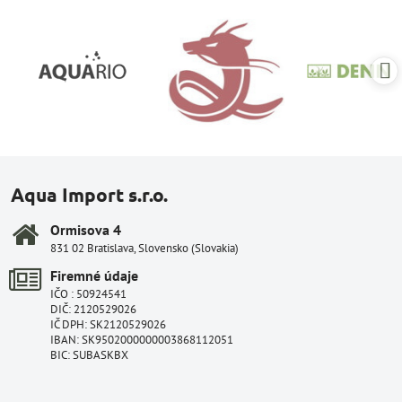
Aqua Import s.r.o.
Ormisova 4
831 02 Bratislava, Slovensko (Slovakia)
Firemné údaje
IČO : 50924541
DIČ: 2120529026
IČ DPH: SK2120529026
IBAN: SK9502000000003868112051
BIC: SUBASKBX