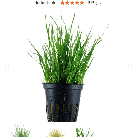
Hodnotenie
5
/
5
(
1
x)