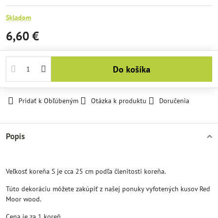
Skladom
6,60 €
Do košíka
Pridať k Obľúbeným
Otázka k produktu
Doručenia
Popis
Veľkosť koreňa S je cca 25 cm podľa členitosti koreňa.
Túto dekoráciu môžete zakúpiť z našej ponuky vyfotených kusov Red
Moor wood.
Cena je za 1 koreň.