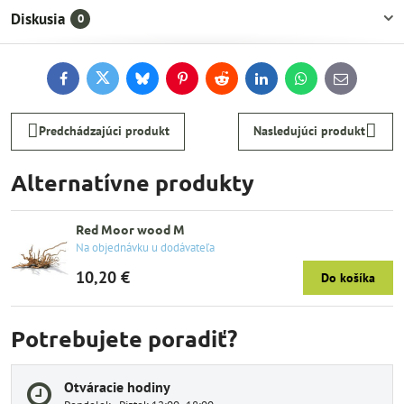
Diskusia
0
Facebook
Twitter
Bluesky
Pinterest
Reddit
LinkedIn
WhatsApp
E-
mail
Predchádzajúci produkt
Nasledujúci produkt
Alternatívne produkty
Red Moor wood M
Na objednávku u dodávateľa
10,20 €
Do košíka
Potrebujete poradiť?
Otváracie hodiny