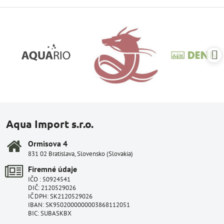
Aqua Import s.r.o.
Ormisova 4
831 02 Bratislava, Slovensko (Slovakia)
Firemné údaje
IČO : 50924541
DIČ: 2120529026
IČ DPH: SK2120529026
IBAN: SK9502000000003868112051
BIC: SUBASKBX