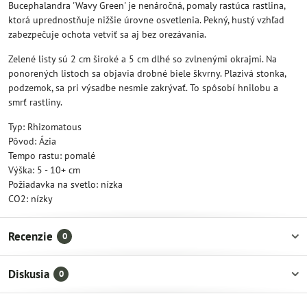
Bucephalandra 'Wavy Green' je nenáročná, pomaly rastúca rastlina,
ktorá uprednostňuje nižšie úrovne osvetlenia. Pekný, hustý vzhľad
zabezpečuje ochota vetviť sa aj bez orezávania.
Zelené listy sú 2 cm široké a 5 cm dlhé so zvlnenými okrajmi. Na
ponorených listoch sa objavia drobné biele škvrny. Plazivá stonka,
podzemok, sa pri výsadbe nesmie zakrývať. To spôsobí hnilobu a
smrť rastliny.
Typ: Rhizomatous
Pôvod: Ázia
Tempo rastu: pomalé
Výška: 5 - 10+ cm
Požiadavka na svetlo: nízka
CO2: nízky
Recenzie
0
Diskusia
0