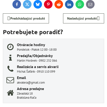
Facebook
Twitter
Bluesky
Pinterest
Reddit
LinkedIn
WhatsApp
E-
mail
Predchádzajúci produkt
Nasledujúci produkt
Potrebujete poradiť?
Otváracie hodiny
Pondelok - Piatok 12:00 -18:00
Predajňa/Objednávky
Martin Morávek - 0902 232 066
Realizácia a servis akvarií
Michal Šafárik - 0910 110 099
Email
akvatera@gmail.com
Adresa predajne
Závadská 18
Bratislava Rača