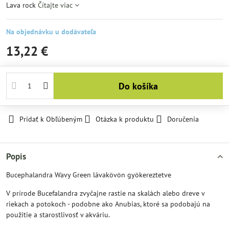
Lava rock
Čítajte viac
Na objednávku u dodávateľa
13,22 €
Do košíka
Pridať k Obľúbeným
Otázka k produktu
Doručenia
Popis
Bucephalandra Wavy Green lávakövön gyökereztetve
V prírode Bucefalandra zvyčajne rastie na skalách alebo dreve v
riekach a potokoch - podobne ako Anubias, ktoré sa podobajú na
použitie a starostlivosť v akváriu.